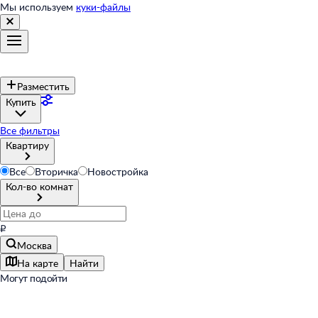
Мы используем
куки-файлы
Разместить
Купить
Все фильтры
Квартиру
Все
Вторичка
Новостройка
Кол-во комнат
₽
Москва
На карте
Найти
Могут подойти